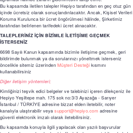
Bu kapsamda iletilen talepler Hepiyo tarafından en geç otuz gün
içinde ücretsiz olarak sonuçlandırılacaktır. Ancak, Kişisel Verileri
Koruma Kurulunca bir ücret öngörülmesi hâlinde, Şirketimiz
tarafından belirlenen tarifedeki ücret alınacaktır.
TALEPLERİNİZ İÇİN BİZİMLE İLETİŞİME GEÇMEK
İSTERSENİZ
6698 Sayılı Kanun kapsamında bizimle iletişime geçmek, geri
bildirimde bulunmak ya da sorularınızı yöneltmek isterseniz
öncelikle sitemiz üzerinden
Müşteri Desteği
kısmını
kullanabilirsiniz
Diğer iletişim yöntemleri;
Kimliğinizi teşvik edici belgeler ve talebinizi içeren dilekçeniz ile
Hepiyo Yeşiltepe mah. 175 sok no:3/3 Ayazağa - Sarıyer
İstanbul / TÜRKİYE adresine bizzat elden iletebilir, noter
kanalıyla ulaştırabilir veya
support@hepiyo.com
adresine
güvenli elektronik imzalı olarak iletebilirsiniz.
Bu kapsamda konuyla ilgili yapılacak olan yazılı başvurular