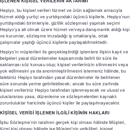
İŞLENEN KİŞİSEL VERİLERİN AKTARIMI
Hepiyo, bu kişisel verileri hizmet ve ürün sağlamak amacıyla
hizmet aldığı yurtiçi ve yurtdışındaki üçüncü kişilerle, Hepiyo’nun
yurtdışındaki birimleriyle, gizlilik sözleşmesi yapmak seçimi
Hepiyo’ya ait olmak üzere hizmet ve/veya danışmanlık aldığı kişi
ve kurumlar, sözleşme imzaladığı iş ortaklarıyla, ortak
çalışmalar yaptığı üçüncü kişilerle paylaşabilmektedir.
Hepiyo’in müşterileri ile gerçekleştirdiği işlemlere ilişkin kayıt ve
belgeleri yasal düzenlemeler kapsamında belirli bir süre ile
saklaması söz konusu olup; kişisel verilerinizin silinmesini veya
yok edilmesini ya da anonimleştirilmesini istemeniz hâlinde, bu
talebiniz Hepiyo tarafından yasal düzenlemeler ile belirlenen
süre sonunda yerine getirilebilecek; ancak bu süre zarfında
kişisel verileriniz Hepiyo tarafından işlenmeyecek ve ulusal ve
uluslararası yasa, düzenleme ve sözleşmelerden kaynaklı
zorunluluklar haricinde üçüncü kişiler ile paylaşılmayacaktır.
KİŞİSEL VERİSİ İŞLENEN İLGİLİ KİŞİNİN HAKLARI
İşbu Sözleşme’nin tarafının gerçek kişi olması hâlinde Müşteri,
tüzel kişi olması hâlinde ise Müşteri’nin yetkilileri, kişisel