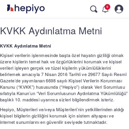
Skip
0
to
main
navigation
KVKK Aydınlatma Metni
KVKK Aydınlatma Metni
Kişisel verilerin işlenmesinde başta özel hayatın gizliliği olmak
üzere kişilerin temel hak ve özgürlüklerini korumak ve kişisel
verileri işleyen gerçek ve tüzel kişilerin yükümlülüklerini
belirlemek amacıyla 7 Nisan 2016 Tarihli ve 29677 Sayılı Resmî
Gazete’de yayımlanan 6698 sayılı Kişisel Verilerin Korunması
Kanunu (“KVKK”) hususunda (“Hepiyo”) olarak Veri Sorumlusu
sıfatıyla Kanun’un “Veri Sorumlusunun Aydınlatma Yükümlülüğü”
başlıklı 10. maddesi uyarınca sizleri bilgilendirmek isteriz.
Hepiyo, Müşterileri ve/veya Müşterileri’nin yetkililerinden aldığı
kişisel bilgilerin gizliliğini korumak için sistem altyapısı ve
internet sunumlarını en güvenilir seviyede tutmaktadır.