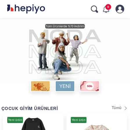
Skip
0
to
main
navigation
Tümü
ÇOCUK GİYİM ÜRÜNLERİ
Yeni ürün
Yeni ürün