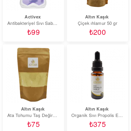
Activex
Altın Kaşık
Antibakteriyel Sıvı Sabun Hassas
Çiçek ıhlamur 50 gr
₺99
₺200
Altın Kaşık
Altın Kaşık
Ata Tohumu Taş Değirmen Mısır Unu 500 gr
Organik Sıvı Propolis Ekstraktı Damlası 20 mg
₺75
₺375