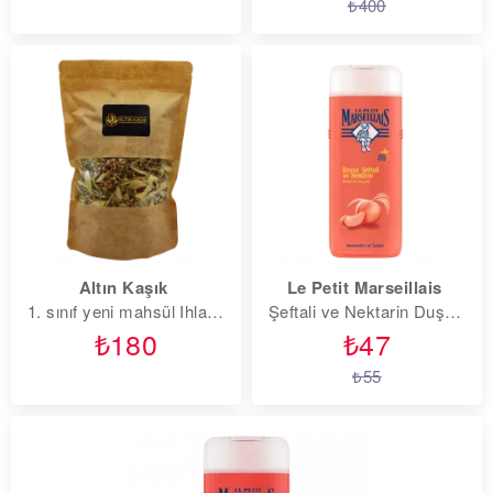
₺400
Altın Kaşık
Le Petit Marseillais
1. sınıf yeni mahsül Ihlamur 100 gr
Şeftali ve Nektarin Duş Jeli 400 gr
₺180
₺47
₺55