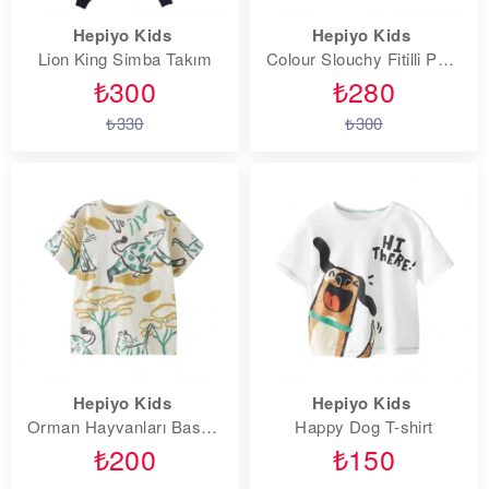
Hepiyo Kids
Hepiyo Kids
Lion King Simba Takım
Colour Slouchy Fitilli Pantolon
₺300
₺280
₺330
₺300
Hepiyo Kids
Hepiyo Kids
Orman Hayvanları Baskılı T-shirt
Happy Dog T-shirt
₺200
₺150