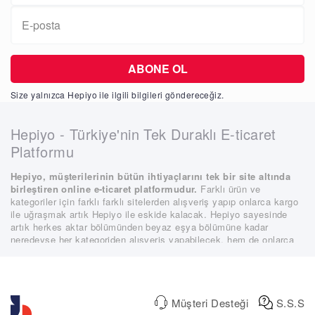
E-
posta
Size yalnızca Hepiyo ile ilgili bilgileri göndereceğiz.
Hepiyo - Türkiye'nin Tek Duraklı E-ticaret
Platformu
Hepiyo, müşterilerinin bütün ihtiyaçlarını tek bir site altında
birleştiren online e-ticaret platformudur.
Farklı ürün ve
kategoriler için farklı farklı sitelerden alışveriş yapıp onlarca kargo
ile uğraşmak artık Hepiyo ile eskide kalacak. Hepiyo sayesinde
artık herkes aktar bölümünden beyaz eşya bölümüne kadar
neredeyse her kategoriden alışveriş yapabilecek, hem de onlarca
farklı site ve kargo paketi ile uğraşmadan.
Hepiyo'nun en büyük hedeflerinden biri, ürün yelpazesini daha
fazla genişletmek ve her müşterinin beklenti ve isteklerini
karşılamaktır. Bilindiği üzere online alışveriş yapan neredeyse her
Müşteri Desteği
S.S.S
müşterinin ilk öncelikleri fiyat ve güvendir. Hepiyo, güvenliğinden