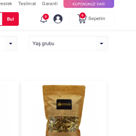
estek
Teslimat
Garanti
KUPONUNUZ VAR!
0
0
Sepetim