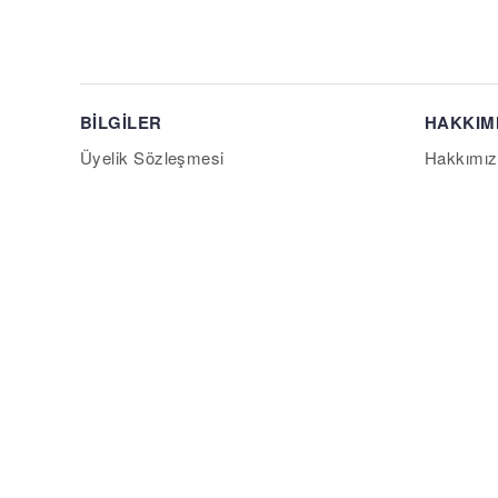
BİLGİLER
HAKKIM
Üyelik Sözleşmesi
Hakkımız
KVKK Aydınlatma Metni
Blog
YE
Gizlilik Sözleşmesi
Sıkça Sor
Çerez Politikası
Tedarikç
Mesafeli Satış Sözleşmesi
Influence
İade / Değişim
Bize Ulaş
Güvenli Alışveriş
Kargo
Yardım