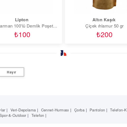
Lipton
Altın Kaşık
Altın Harman 100'lü Demlik Poşet Çay
Çiçek ıhlamur 50 gr
₺100
₺200
Hayır
lar
|
Veri-Depolama
|
Cennet-Hurması
|
Çorba
|
Pantolon
|
Telefon-Kı
Spor-&-Outdoor
|
Telefon
|