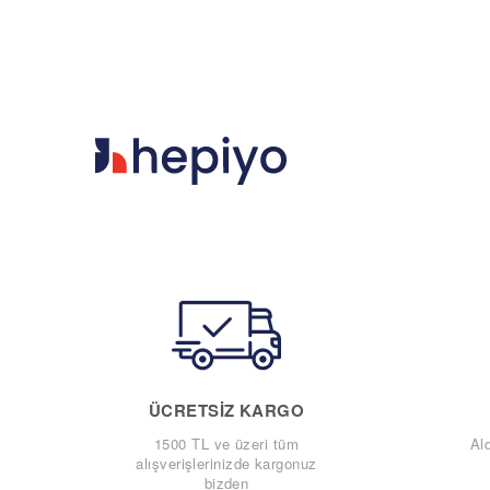
ÜCRETSIZ KARGO
1500 TL ve üzeri tüm
Al
alışverişlerinizde kargonuz
bizden