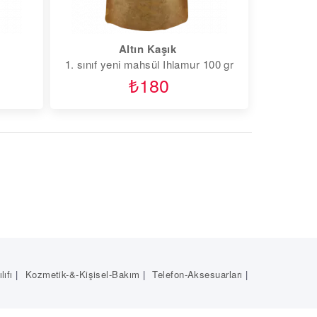
Altın Kaşık
1. sınıf yeni mahsül Ihlamur 100 gr
₺180
lıfı
|
Kozmetik-&-Kişisel-Bakım
|
Telefon-Aksesuarları
|