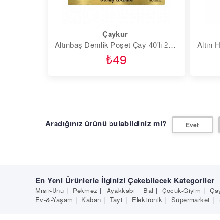
Çaykur
Altınbaş Demlik Poşet Çay 40'lı 200 gr
₺49
feedback
Aradığınız ürünü bulabildiniz mi?
Evet
En Yeni Ürünlerle İlginizi Çekebilecek Kategoriler
Mısır-Unu
|
Pekmez
|
Ayakkabı
|
Bal
|
Çocuk-Giyim
|
Çay
Ev-&-Yaşam
|
Kaban
|
Tayt
|
Elektronik
|
Süpermarket
|