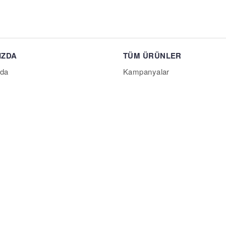
IZDA
TÜM ÜRÜNLER
da
Kampanyalar
En Yeni Ürünler
NI
Sıcak Fırsatlar
ulan Sorular
Yurtdışı Ürünler
i Başvuru Formu
r
#işbirliği
ın