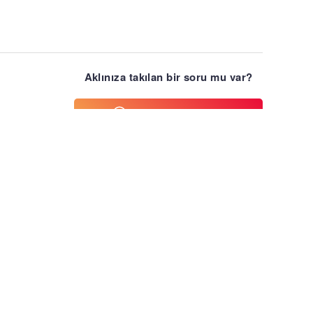
Aklınıza takılan bir soru mu var?
Hemen Destek Alın
veya
Çözüm Merkezimizi Arayın
0 850 308 32 25
Adres Bilgileri
Yeşiltepe Mah. 175 sok. No:3/3
Sarıyer/İstanbul