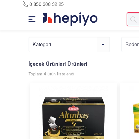
Skip
0 850 308 32 25
to
main
navigation
İçecek Ürünleri Ürünleri
Toplam
4
ürün listelendi