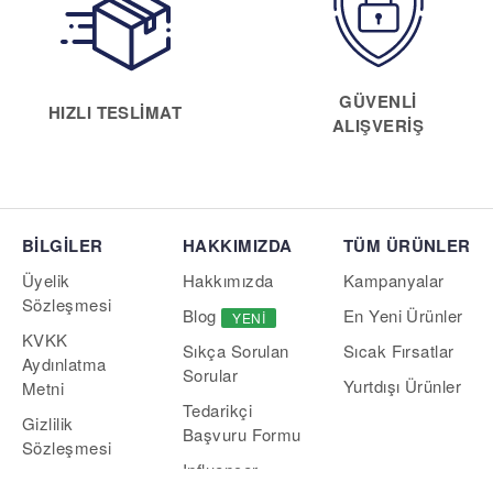
GÜVENLI
HIZLI TESLIMAT
ALIŞVERIŞ
BİLGİLER
HAKKIMIZDA
TÜM ÜRÜNLER
Üyelik
Hakkımızda
Kampanyalar
Sözleşmesi
Blog
En Yeni Ürünler
YENI
KVKK
Sıcak Fırsatlar
Sıkça Sorulan
Aydınlatma
Sorular
Yurtdışı Ürünler
Metni
Tedarikçi
Gizlilik
Başvuru Formu
Sözleşmesi
Influencer
Çerez Politikası