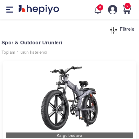
Skip
0
0
to
main
navigation
Filtrele
Spor & Outdoor Ürünleri
Toplam
1
ürün listelendi
Kargo bedava