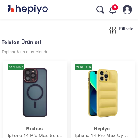
Skip
0
to
main
navigation
Filtrele
Telefon Ürünleri
Toplam
6
ürün listelendi
Yeni ürün
Yeni ürün
Brabus
Hepiyo
Iphone 14 Pro Max Sonic Magsafe Silikon Kılıf
Iphone 14 Pro Max Uyumlu Lens Korumalı Renkli Kapitone Görünüm Puffer Silikon Kılıf - Sarı