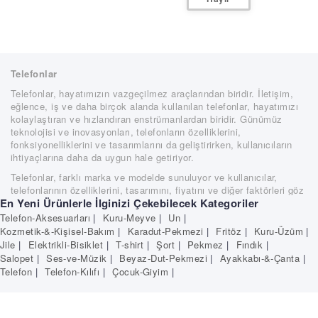
Telefonlar
Telefonlar, hayatımızın vazgeçilmez araçlarından biridir. İletişim,
eğlence, iş ve daha birçok alanda kullanılan telefonlar, hayatımızı
kolaylaştıran ve hızlandıran enstrümanlardan biridir. Günümüz
teknolojisi ve inovasyonları, telefonların özelliklerini,
fonksiyonelliklerini ve tasarımlarını da geliştirirken, kullanıcıların
ihtiyaçlarına daha da uygun hale getiriyor.
Telefonlar, farklı marka ve modelde sunuluyor ve kullanıcılar,
telefonlarının özelliklerini, tasarımını, fiyatını ve diğer faktörleri göz
En Yeni Ürünlerle İlginizi Çekebilecek Kategoriler
önünde bulundurarak en uygun telefonu seçebilir. Örneğin, iş
amaçlı kullanacak olanlar için güçlü bir işletim sistemi, yüksek
Telefon-Aksesuarları
|
Kuru-Meyve
|
Un
|
çözünürlüklü kamera ve geniş depolama alanı öncelikli özellikler
Kozmetik-&-Kişisel-Bakım
|
Karadut-Pekmezi
|
Fritöz
|
Kuru-Üzüm
|
arasında yer alabilir. Eğlence amaçlı kullanacak olanlar için ise,
Jile
|
Elektrikli-Bisiklet
|
T-shirt
|
Şort
|
Pekmez
|
Fındık
|
yüksek çözünürlüklü ekran, mükemmel ses kalitesi ve güçlü bir
Salopet
|
Ses-ve-Müzik
|
Beyaz-Dut-Pekmezi
|
Ayakkabı-&-Çanta
|
grafik işlemcisi öncelikli olabilir.
Telefon
|
Telefon-Kılıfı
|
Çocuk-Giyim
|
Telefonlar, hayatımızı kolaylaştırmak için çeşitli uygulamalar,
oyunlar ve diğer içerikler sunar. Aynı zamanda, internet bağlantısı
sayesinde, dünya çapında bağlantı kurmak, e-posta göndermek,