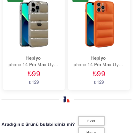
Hepiyo
Hepiyo
Iphone 14 Pro Max Uyumlu Lens Korumalı Renkli Kapitone Görünüm Puffer Silikon Kılıf - Şeffaf Siyah
Iphone 14 Pro Max Uyumlu Lens Korumalı Renkli Kapitone Görünüm Puffer Silikon Kılıf - Turuncu
₺99
₺99
₺129
₺129
feedback
Evet
Aradığınız ürünü bulabildiniz mi?
Hayır