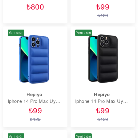
₺800
₺99
₺129
Yeni ürün
Yeni ürün
Hepiyo
Hepiyo
Iphone 14 Pro Max Uyumlu Lens Korumalı Renkli Kapitone Görünüm Puffer Silikon Kılıf - Mavi
Iphone 14 Pro Max Uyumlu Lens Korumalı Renkli Kapitone Görünüm Puffer Silikon Kılıf - Siyah
₺99
₺99
₺129
₺129
Yeni ürün
Yeni ürün