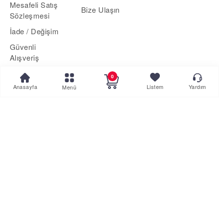
Mesafeli Satış
Bize Ulaşın
Sözleşmesi
İade / Değişim
Güvenli
Alışveriş
Kargo
0
Anasayfa
Listem
Yardım
Menü
Yardım
Aklınıza takılan bir soru mu var?
Hemen Destek Alın
veya
Çözüm Merkezimizi Arayın
0 850 308 32 25