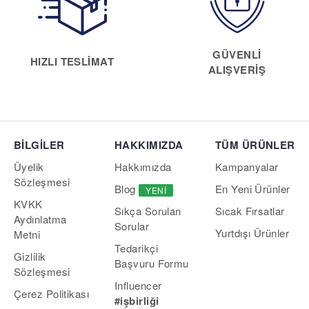
GÜVENLI
HIZLI TESLIMAT
ALIŞVERIŞ
BİLGİLER
HAKKIMIZDA
TÜM ÜRÜNLER
Üyelik
Hakkımızda
Kampanyalar
Sözleşmesi
Blog
En Yeni Ürünler
YENI
KVKK
Sıcak Fırsatlar
Sıkça Sorulan
Aydınlatma
Sorular
Yurtdışı Ürünler
Metni
Tedarikçi
Gizlilik
Başvuru Formu
Sözleşmesi
Influencer
Çerez Politikası
#işbirliği