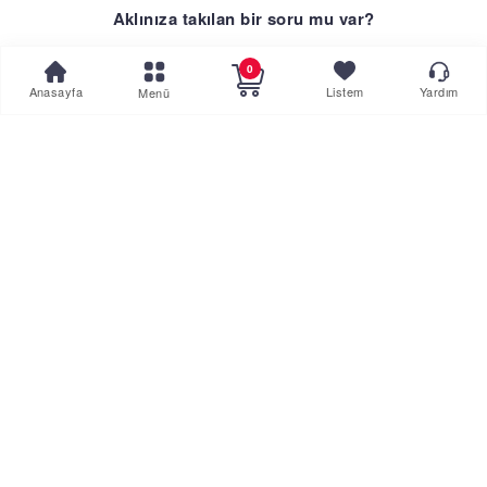
Aklınıza takılan bir soru mu var?
0
Hemen Destek Alın
Anasayfa
Listem
Yardım
Menü
veya
Çözüm Merkezimizi Arayın
0 850 308 32 25
İNTERNETTE
GÜVENLI ALIŞVERIŞ