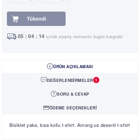
0
5
:
0
4
:
1
4
içinde sipariş verirseniz bugün kargoda!
ÜRÜN AÇIKLAMASI
DEĞERLENDIRMELER
1
SORU & CEVAP
ÖDEME SEÇENEKLERI
Bisiklet yaka, kısa kollu t-shirt. Among us desenli t-shirt