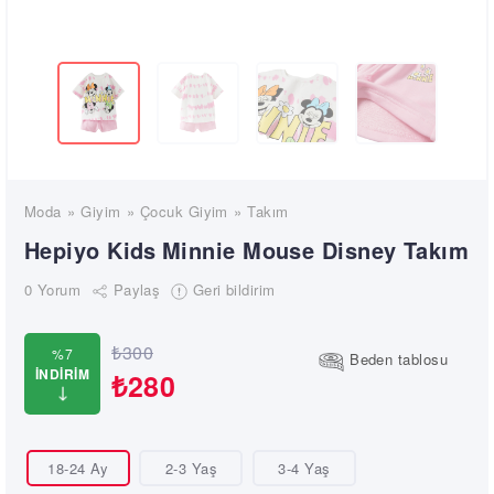
Moda
Giyim
Çocuk Giyim
Takım
Hepiyo Kids
Minnie Mouse Disney Takım
Paylaş
Geri bildirim
0 Yorum
₺300
%7
Beden tablosu
İNDİRİM
₺280
18-24 Ay
2-3 Yaş
3-4 Yaş