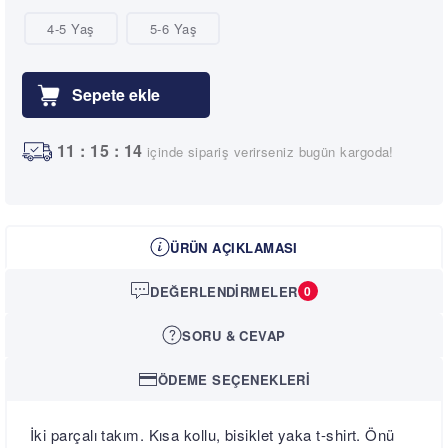
4-5 Yaş
5-6 Yaş
1
1
:
1
5
:
1
4
içinde sipariş verirseniz bugün kargoda!
ÜRÜN AÇIKLAMASI
DEĞERLENDIRMELER
0
SORU & CEVAP
ÖDEME SEÇENEKLERI
İki parçalı takım. Kısa kollu, bisiklet yaka t-shirt. Önü