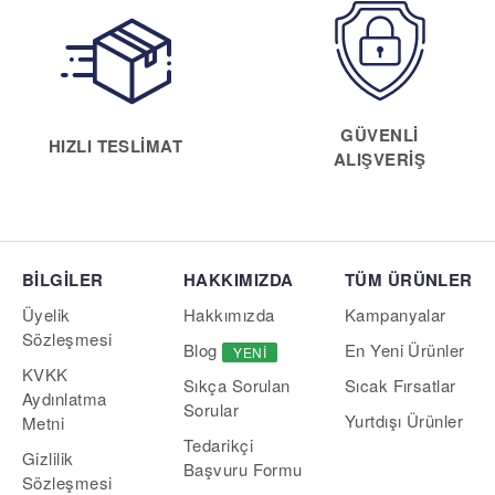
GÜVENLI
HIZLI TESLIMAT
ALIŞVERIŞ
BİLGİLER
HAKKIMIZDA
TÜM ÜRÜNLER
Üyelik
Hakkımızda
Kampanyalar
Sözleşmesi
Blog
En Yeni Ürünler
YENI
KVKK
Sıcak Fırsatlar
Sıkça Sorulan
Aydınlatma
Sorular
Yurtdışı Ürünler
Metni
Tedarikçi
Gizlilik
Başvuru Formu
Sözleşmesi