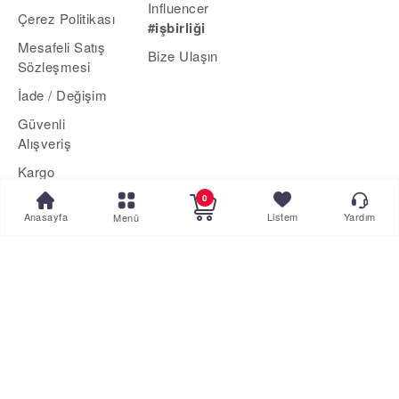
Influencer
Çerez Politikası
#işbirliği
Mesafeli Satış
Bize Ulaşın
Sözleşmesi
İade / Değişim
Güvenli
Alışveriş
Kargo
Yardım
0
Anasayfa
Listem
Yardım
Menü
Aklınıza takılan bir soru mu var?
Hemen Destek Alın
veya
Çözüm Merkezimizi Arayın